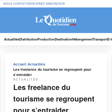
NOUS CONTACTER
DEVENEZ ANNONCEUR
Actualités
Distribution
Production
Destination
Hébergement
Transport
E-
›
›
Accueil
Actualités
Les freelance du tourisme se regroupent pour
s’entraider
ACTUALITÉS
Les freelance du
tourisme se regroupent
pour s’entraider