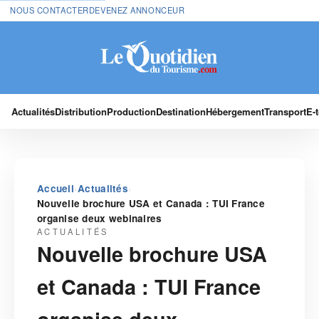
NOUS CONTACTER
DEVENEZ ANNONCEUR
Actualités
Distribution
Production
Destination
Hébergement
Transport
E-
›
›
Accueil
Actualités
Nouvelle brochure USA et Canada : TUI France
organise deux webinaires
ACTUALITÉS
Nouvelle brochure USA
et Canada : TUI France