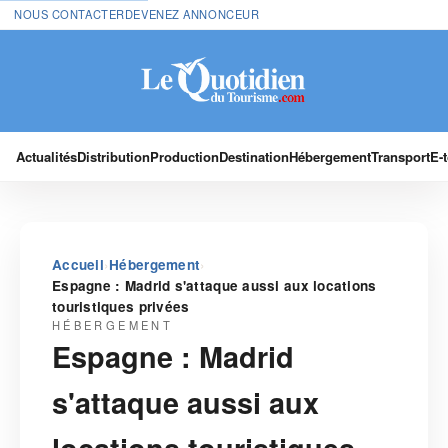
NOUS CONTACTER
DEVENEZ ANNONCEUR
Actualités
Distribution
Production
Destination
Hébergement
Transport
E-
›
›
Accueil
Hébergement
Espagne : Madrid s'attaque aussi aux locations
touristiques privées
HÉBERGEMENT
Espagne : Madrid
s'attaque aussi aux