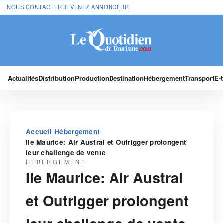
NOUS CONTACTER
DEVENEZ ANNONCEUR
Actualités
Distribution
Production
Destination
Hébergement
Transport
E-
›
›
Accueil
Hébergement
Ile Maurice: Air Austral et Outrigger prolongent
leur challenge de vente
HÉBERGEMENT
Ile Maurice: Air Austral
et Outrigger prolongent