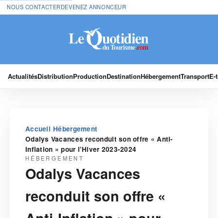
NOUS CONTACTER
DEVENEZ ANNONCEUR
Actualités
Distribution
Production
Destination
Hébergement
Transport
E-
›
›
Accueil
Hébergement
Odalys Vacances reconduit son offre « Anti-
Inflation » pour l’Hiver 2023-2024
HÉBERGEMENT
Odalys Vacances
reconduit son offre «