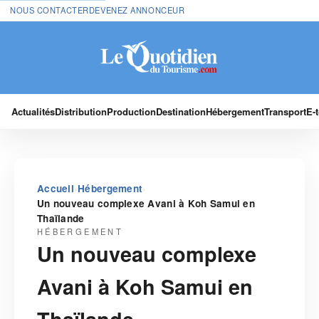
NOUS CONTACTER
DEVENEZ ANNONCEUR
Actualités
Distribution
Production
Destination
Hébergement
Transport
E-
›
›
Accueil
Hébergement
Un nouveau complexe Avani à Koh Samui en
Thaïlande
HÉBERGEMENT
Un nouveau complexe
Avani à Koh Samui en