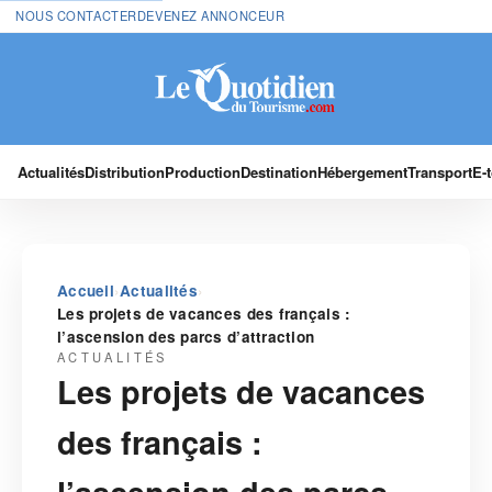
NOUS CONTACTER
DEVENEZ ANNONCEUR
Actualités
Distribution
Production
Destination
Hébergement
Transport
E-
›
›
Accueil
Actualités
Les projets de vacances des français :
l’ascension des parcs d’attraction
ACTUALITÉS
Les projets de vacances
des français :