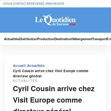
NOUS CONTACTER
DEVENEZ ANNONCEUR
Actualités
Distribution
Production
Destination
Hébergement
Transport
E-
›
›
Accueil
Actualités
Cyril Cousin arrive chez Visit Europe comme
directeur général
ACTUALITÉS
Cyril Cousin arrive chez
Visit Europe comme