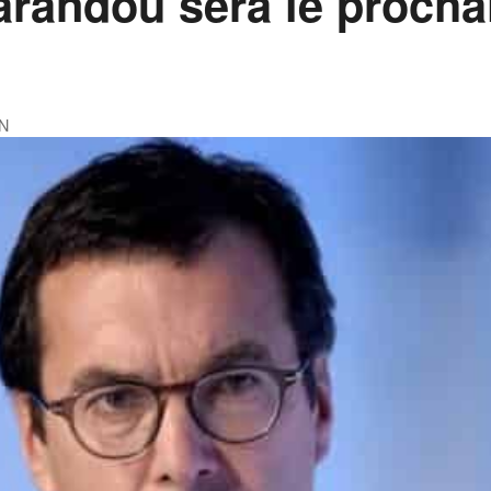
arandou sera le procha
N