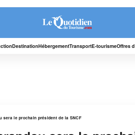
ction
Destination
Hébergement
Transport
E-tourisme
Offres 
u sera le prochain président de la SNCF