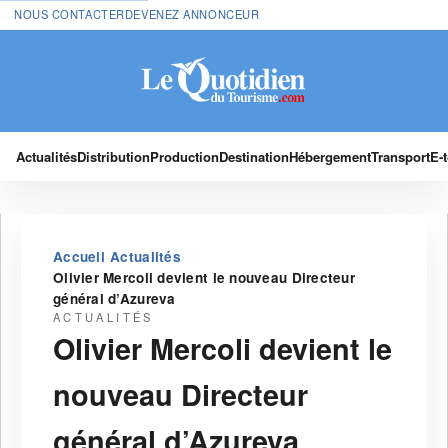
NOUS CONTACTER
DEVENEZ ANNONCEUR
Actualités
Distribution
Production
Destination
Hébergement
Transport
E-
›
›
Accueil
Actualités
Olivier Mercoli devient le nouveau Directeur
général d’Azureva
ACTUALITÉS
Olivier Mercoli devient le
nouveau Directeur
général d’Azureva