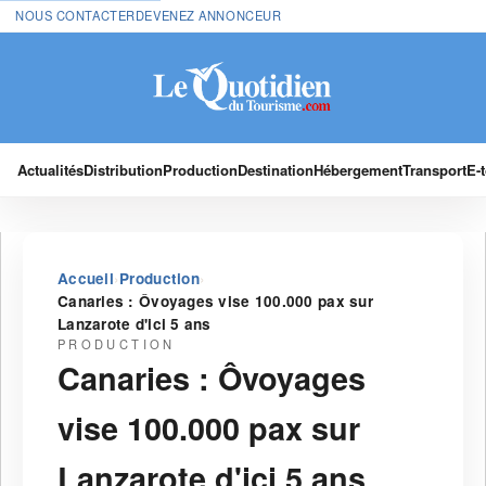
NOUS CONTACTER
DEVENEZ ANNONCEUR
Actualités
Distribution
Production
Destination
Hébergement
Transport
E-
›
›
Accueil
Production
Canaries : Ôvoyages vise 100.000 pax sur
Lanzarote d'ici 5 ans
PRODUCTION
Canaries : Ôvoyages
vise 100.000 pax sur
Lanzarote d'ici 5 ans