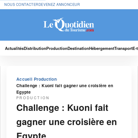
NOUS CONTACTER
DEVENEZ ANNONCEUR
Actualités
Distribution
Production
Destination
Hébergement
Transport
E-
›
›
Accueil
Production
Challenge : Kuoni fait gagner une croisière en
Egypte
PRODUCTION
Challenge : Kuoni fait
gagner une croisière en
Egypte