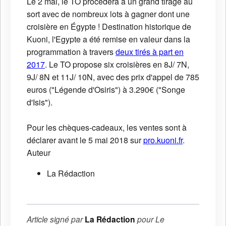
Le 2 mai, le TO procédera à un grand tirage au
sort avec de nombreux lots à gagner dont une
croisière en Égypte ! Destination historique de
Kuoni, l'Egypte a été remise en valeur dans la
programmation à travers
deux tirés à part en
2017
. Le TO propose six croisières en 8J/ 7N,
9J/ 8N et 11J/ 10N, avec des prix d'appel de 785
euros ("Légende d'Osiris") à 3.290€ ("Songe
d'Isis").
Pour les chèques-cadeaux, les ventes sont à
déclarer avant le 5 mai 2018 sur
pro.kuoni.fr
.
Auteur
La Rédaction
Article signé par
La Rédaction
pour
Le