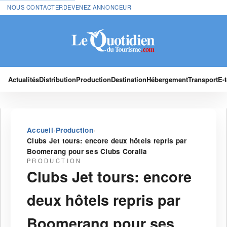
NOUS CONTACTER
DEVENEZ ANNONCEUR
Actualités
Distribution
Production
Destination
Hébergement
Transport
E-
›
›
Accueil
Production
Clubs Jet tours: encore deux hôtels repris par
Boomerang pour ses Clubs Coralia
PRODUCTION
Clubs Jet tours: encore
deux hôtels repris par
Boomerang pour ses