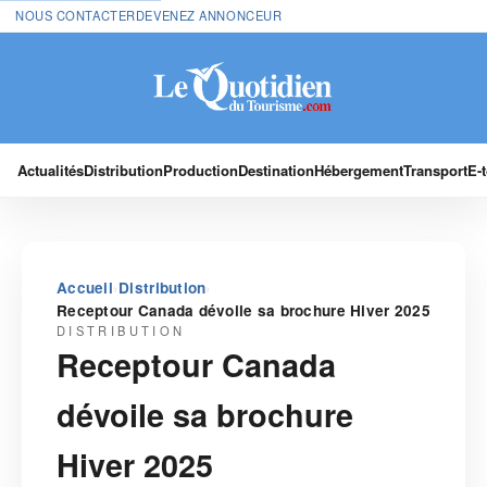
NOUS CONTACTER
DEVENEZ ANNONCEUR
Actualités
Distribution
Production
Destination
Hébergement
Transport
E-
›
›
Accueil
Distribution
Receptour Canada dévoile sa brochure Hiver 2025
DISTRIBUTION
Receptour Canada
dévoile sa brochure
Hiver 2025