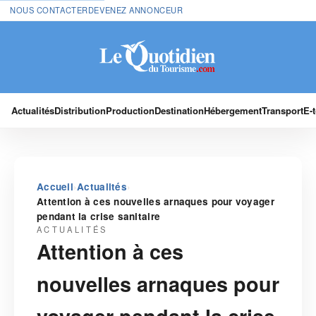
NOUS CONTACTER
DEVENEZ ANNONCEUR
Actualités
Distribution
Production
Destination
Hébergement
Transport
E-
›
›
Accueil
Actualités
Attention à ces nouvelles arnaques pour voyager
pendant la crise sanitaire
ACTUALITÉS
Attention à ces
nouvelles arnaques pour