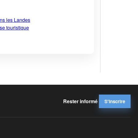
ans les Landes
se touristique
Rester informé
S'inscrire