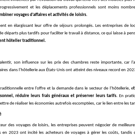
progressivement et les déplacements professionnels sont moins nombr
biner voyages d’affaires et activités de loisirs
.
ssent en élargissant leur offre de séjours prolongés. Les entreprises de l
départs plus tardifs pour faciliter le travail à distance, ce qui laisse à pe
ent hôtelier traditionnel.
lentir, son influence sur les prix des chambres reste importante, car l
laires dans l’hôtellerie aux États-Unis ont atteint des niveaux record en 20
aditionnelle entre l’offre et la demande dans le secteur de l’hôtellerie, e
onnel, réduire leurs frais généraux et préserver leurs tarifs
. En prati
tre de réaliser les économies autrefois escomptées, car le lien entre les tarif
é
ur des voyages de loisirs, les entreprises peuvent négocier de meilleures
 en 2023 ont incité les acheteurs de voyages à gérer les coûts, tandis q