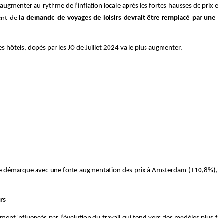
ifs augmenter au rythme de l’inflation locale après les fortes hausses de pr
ment de
la demande de voyages de loisirs devrait être remplacé par une 
es hôtels, dopés par les JO de Juillet 2024 va le plus augmenter.
 se démarque avec une forte augmentation des prix à Amsterdam (+10,8%), G
rs
ment influencés par l’évolution du travail qui tend vers des modèles plus f