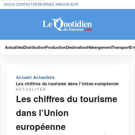
NOUS CONTACTER
DEVENEZ ANNONCEUR
Actualités
Distribution
Production
Destination
Hébergement
Transport
E-
›
›
Accueil
Actualités
Les chiffres du tourisme dans l’Union européenne
ACTUALITÉS
Les chiffres du tourisme
dans l’Union
européenne