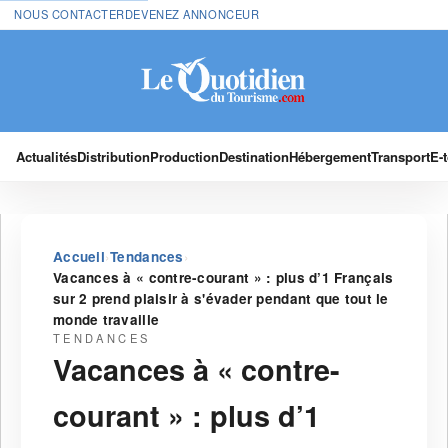
NOUS CONTACTER
DEVENEZ ANNONCEUR
Actualités
Distribution
Production
Destination
Hébergement
Transport
E-
›
›
Accueil
Tendances
Vacances à « contre-courant » : plus d’1 Français
sur 2 prend plaisir à s'évader pendant que tout le
monde travaille
TENDANCES
Vacances à « contre-
courant » : plus d’1