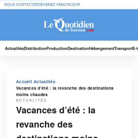
NOUS CONTACTER
DEVENEZ ANNONCEUR
Actualités
Distribution
Production
Destination
Hébergement
Transport
E-
›
›
Accueil
Actualités
Vacances d’été : la revanche des destinations
moins chaudes
ACTUALITÉS
Vacances d’été : la
revanche des