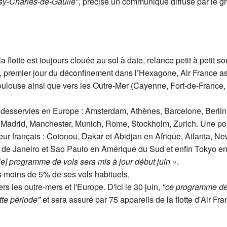
ssy-Charles-de-Gaulle"
, précise un communiqué diffusé par le g
flotte est toujours clouée au sol à date, relance petit à petit so
i, premier jour du déconfinement dans l’Hexagone, Air France a
 Toulouse ainsi que vers les Outre-Mer (Cayenne, Fort-de-France,
t desservies en Europe : Amsterdam, Athènes, Barcelone, Berl
 Madrid, Manchester, Munich, Rome, Stockholm, Zurich. Une poi
teur français : Cotonou, Dakar et Abidjan en Afrique, Atlanta, N
de Janeiro et Sao Paulo en Amérique du Sud et enfin Tokyo en A
[le] programme de vols sera mis à jour début juin »
.
s moins de 5% de ses vols habituels,
 les outre-mers et l'Europe. D'ici le 30 juin,
"ce programme de 
tte période"
et sera assuré par 75 appareils de la flotte d'Air F