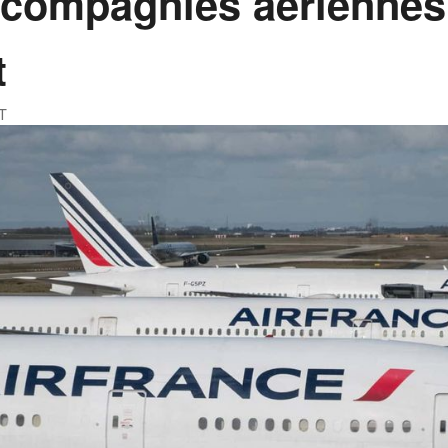
compagnies aériennes 
t
T