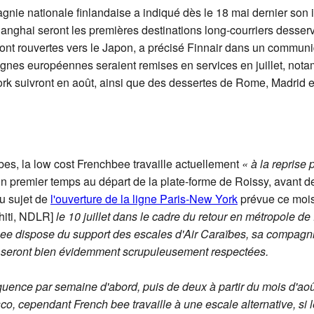
gnie nationale finlandaise a indiqué dès le 18 mai dernier son i
 Shanghai seront les premières destinations long-courriers desse
ront rouvertes vers le Japon, a précisé Finnair dans un commun
gnes européennes seraient remises en services en juillet, not
ork suivront en août, ainsi que des dessertes de Rome, Madrid e
ïbes, la low cost Frenchbee travaille actuellement
« à la reprise 
un premier temps au départ de la plate-forme de Roissy, avant de
u sujet de
l'ouverture de la ligne Paris-New York
prévue ce mois
hiti, NDLR]
le 10 juillet dans le cadre du retour en métropole de
bee dispose du support des escales d'Air Caraïbes, sa compagni
me seront bien évidemment scrupuleusement respectées.
fréquence par semaine d'abord, puis de deux à partir du mois d'aoû
o, cependant French bee travaille à une escale alternative, si l