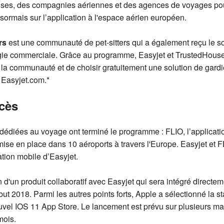
rises, des compagnies aériennes et des agences de voyages pour
désormais sur l’application à l'espace aérien européen.
rs
est une communauté de pet-sitters qui a également reçu le s
égie commerciale. Grâce au programme, Easyjet et TrustedHouses
la communauté et de choisir gratuitement une solution de gard
 Easyjet.com.*
ccès
dédiées au voyage ont terminé le programme : FLIO, l’applicati
 mise en place dans 10 aéroports à travers l'Europe. Easyjet et F
ation mobile d’Easyjet.
 d'un produit collaboratif avec Easyjet qui sera intégré directem
ut 2018. Parmi les autres points forts, Apple a sélectionné la s
vel IOS 11 App Store. Le lancement est prévu sur plusieurs ma
mois.