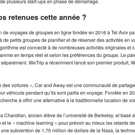
de plusieurs start-ups en phase de démarrage.
ups retenues cette année ?
on de voyages de groupes en ligne fondée en 2016 à Tel Aviv p
 de petits groupes de planifier et de réserver des activités e
algorithme est connecté à de nombreuses activités originales et
amme en temps réel et selon les préférences du groupe. Le pai
séparément. WeTrip a récemment lancé son premier produit, We
 des voitures », Car and Away est une communauté de partage d
leur véhicule pendant qu’ils sont partis en voyage. Fondée en 2
che à offrir une alternative à la traditionnelle location de voi
a Chandran, ancien élève de l’université de Berkeley, et basé à 
 et le « machine learning » pour prévoir au mieux les retards d
une subvention de 1,75 million de dollars de la Nasa, la techno