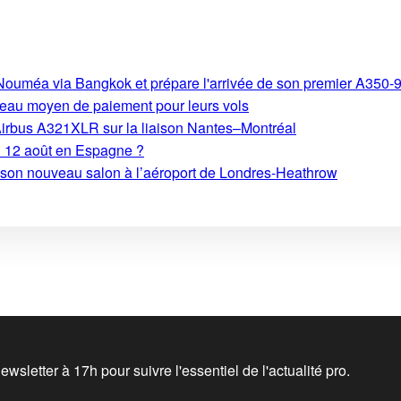
s-Nouméa via Bangkok et prépare l'arrivée de son premier A350-
eau moyen de paiement pour leurs vols
Airbus A321XLR sur la liaison Nantes–Montréal
du 12 août en Espagne ?
e son nouveau salon à l’aéroport de Londres-Heathrow
wsletter à 17h pour suivre l'essentiel de l'actualité pro.