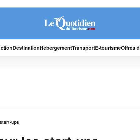
ction
Destination
Hébergement
Transport
E-tourisme
Offres 
start-ups