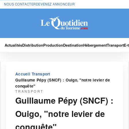
NOUS CONTACTER
DEVENEZ ANNONCEUR
Actualités
Distribution
Production
Destination
Hébergement
Transport
E-
›
›
Accueil
Transport
Guillaume Pépy (SNCF) : Ouigo, "notre levier de
conquête"
TRANSPORT
Guillaume Pépy (SNCF) :
Ouigo, "notre levier de
conquête"