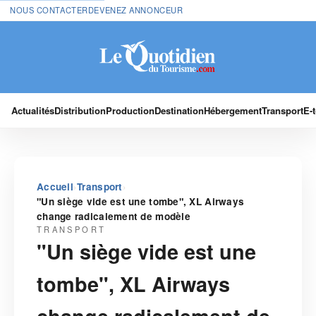
NOUS CONTACTER
DEVENEZ ANNONCEUR
Actualités
Distribution
Production
Destination
Hébergement
Transport
E-
›
›
Accueil
Transport
"Un siège vide est une tombe", XL Airways
change radicalement de modèle
TRANSPORT
"Un siège vide est une
tombe", XL Airways