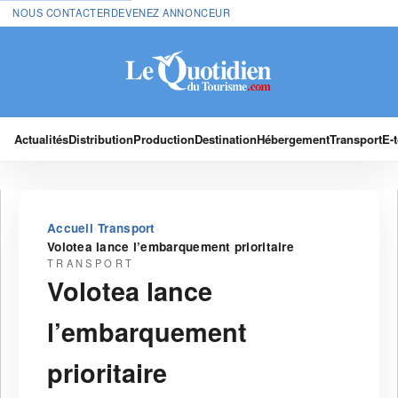
NOUS CONTACTER
DEVENEZ ANNONCEUR
Actualités
Distribution
Production
Destination
Hébergement
Transport
E-
›
›
Accueil
Transport
Volotea lance l’embarquement prioritaire
TRANSPORT
Volotea lance
l’embarquement
prioritaire