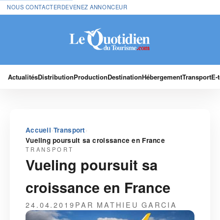
NOUS CONTACTER
DEVENEZ ANNONCEUR
Actualités
Distribution
Production
Destination
Hébergement
Transport
E-
›
›
Accueil
Transport
Vueling poursuit sa croissance en France
TRANSPORT
Vueling poursuit sa
croissance en France
24.04.2019
PAR MATHIEU GARCIA