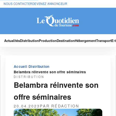
NOUS CONTACTER
DEVENEZ ANNONCEUR
Actualités
Distribution
Production
Destination
Hébergement
Transport
E-
›
›
Accueil
Distribution
Belambra réinvente son offre séminaires
DISTRIBUTION
Belambra réinvente son
offre séminaires
20.04.2023
PAR RÉDACTION