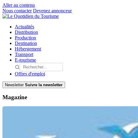
Aller au contenu
Nous contacter
Devenez annonceur
Actualités
Distribution
Production
Destination
Hébergement
Transport
E-tourisme
Offres d'emploi
Newsletter
Suivre la newsletter
Magazine