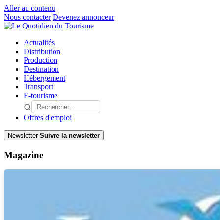
Aller au contenu
Nous contacter
Devenez annonceur
Actualités
Distribution
Production
Destination
Hébergement
Transport
E-tourisme
Offres d'emploi
Newsletter
Suivre la newsletter
Magazine