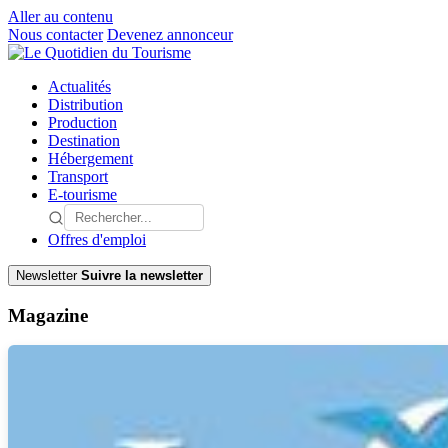
Aller au contenu
Nous contacter
Devenez annonceur
Actualités
Distribution
Production
Destination
Hébergement
Transport
E-tourisme
Offres d'emploi
Newsletter
Suivre la newsletter
Magazine