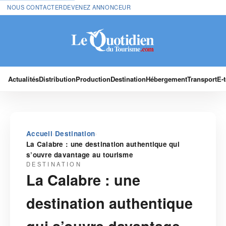
NOUS CONTACTER
DEVENEZ ANNONCEUR
Actualités
Distribution
Production
Destination
Hébergement
Transport
E-
›
›
Accueil
Destination
La Calabre : une destination authentique qui
s’ouvre davantage au tourisme
DESTINATION
La Calabre : une
destination authentique