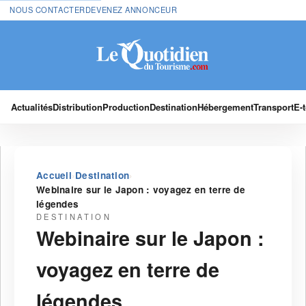
NOUS CONTACTER
DEVENEZ ANNONCEUR
Actualités
Distribution
Production
Destination
Hébergement
Transport
E-
›
›
Accueil
Destination
Webinaire sur le Japon : voyagez en terre de
légendes
DESTINATION
Webinaire sur le Japon :
voyagez en terre de
légendes