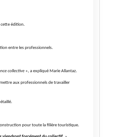
 cette édition.
ion entre les professionnels.
nce collective
», a expliqué Marie Allantaz.
mettre aux professionnels de travailler
étaillé.
nstruction pour toute la filière touristique.
s viendront forcément du collectif
. »