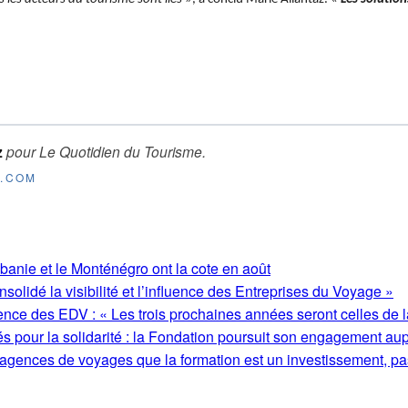
z
pour
Le Quotidien du Tourisme
.
E.COM
lbanie et le Monténégro ont la cote en août
olidé la visibilité et l’influence des Entreprises du Voyage »
ence des EDV : « Les trois prochaines années seront celles de l
s pour la solidarité : la Fondation poursuit son engagement au
 agences de voyages que la formation est un investissement, pa