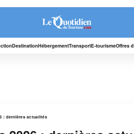
ction
Destination
Hébergement
Transport
E-tourisme
Offres 
 : dernières actualités