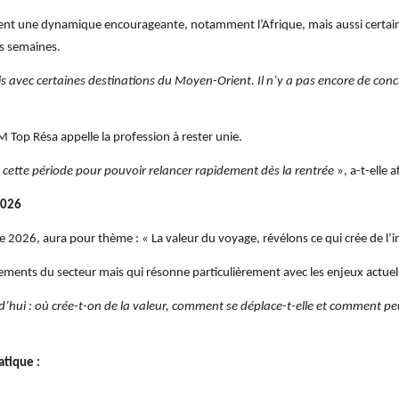
rent une dynamique encourageante, notamment l’Afrique, mais aussi certai
es semaines.
pris avec certaines destinations du Moyen-Orient. Il n’y a pas encore de conc
TM Top Résa appelle la profession à rester unie.
nt cette période pour pouvoir relancer rapidement dès la rentrée
», a-t-elle a
2026
e 2026, aura pour thème : « La valeur du voyage, révélons ce qui crée de l’
ements du secteur mais qui résonne particulièrement avec les enjeux actuel
rd’hui : où crée-t-on de la valeur, comment se déplace-t-elle et comment p
atique :