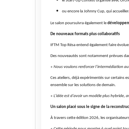
le Start-Up Contest organisé avec Orche
ou encore la Johnny Cup, qui accueille
Le salon poursuivra également le
développeme
De nouveaux formats plus collaboratifs
IFTM Top Résa entend également faire évoluer 
Des nouveautés sont notamment prévues dans l’
«
Nous voulons renforcer l’intermédiation aut
Ces ateliers, déjà expérimentés sur certains e
ensemble sur les solutions de demain.
«
L’idée est d’avoir un modèle plus hybride, av
Un salon placé sous le signe de la reconstruc
À travers cette édition 2026, les organisateur
«
Cette période nous montre à quel point tous