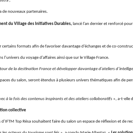
stra ;
ra de nouveaux partenaires.
nt du Village des Initiatives Durables,
lancé l’an dernier et renforcé pour
certains formats afin de favoriser davantage d’échanges et de co-construct
univers du voyage d’affaires ainsi que sur le Village France.
our de la destination France et développer davantage d’ateliers d’intellige
spaces du salon, seront étendus à plusieurs univers thématiques afin de per
ec à la fois des contenus inspirants et des ateliers collaboratifs
», a-t-elle d
tion collective
s d’IFTM Top Résa souhaitent faire du salon un espace de réflexion et de reco
 les acteurs du tourisme sont liés »
, a conclu Marie Allantaz. «
Les solution