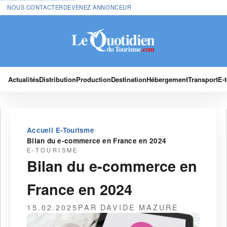
NOUS CONTACTER
DEVENEZ ANNONCEUR
Actualités
Distribution
Production
Destination
Hébergement
Transport
E-
›
›
Accueil
E-Tourisme
Bilan du e-commerce en France en 2024
E-TOURISME
Bilan du e-commerce en
France en 2024
15.02.2025
PAR DAVIDE MAZURE