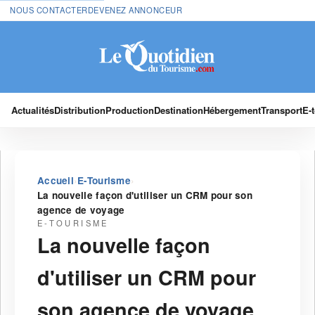
NOUS CONTACTER
DEVENEZ ANNONCEUR
Actualités
Distribution
Production
Destination
Hébergement
Transport
E-
›
›
Accueil
E-Tourisme
La nouvelle façon d'utiliser un CRM pour son
agence de voyage
E-TOURISME
La nouvelle façon
d'utiliser un CRM pour
son agence de voyage