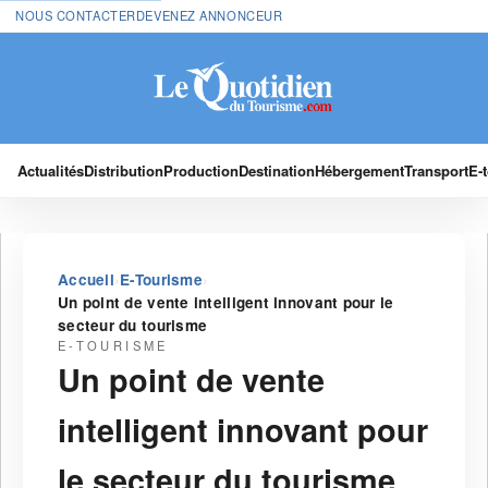
NOUS CONTACTER
DEVENEZ ANNONCEUR
Actualités
Distribution
Production
Destination
Hébergement
Transport
E-
›
›
Accueil
E-Tourisme
Un point de vente intelligent innovant pour le
secteur du tourisme
E-TOURISME
Un point de vente
intelligent innovant pour
le secteur du tourisme