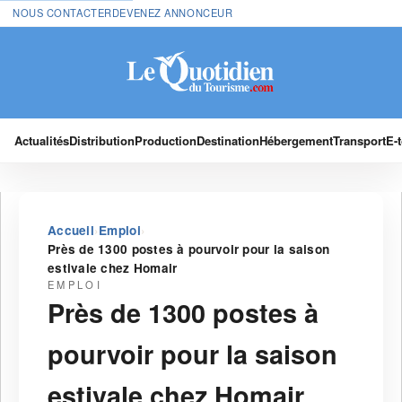
NOUS CONTACTER
DEVENEZ ANNONCEUR
Actualités
Distribution
Production
Destination
Hébergement
Transport
E-
›
›
Accueil
Emploi
Près de 1300 postes à pourvoir pour la saison
estivale chez Homair
EMPLOI
Près de 1300 postes à
pourvoir pour la saison
estivale chez Homair