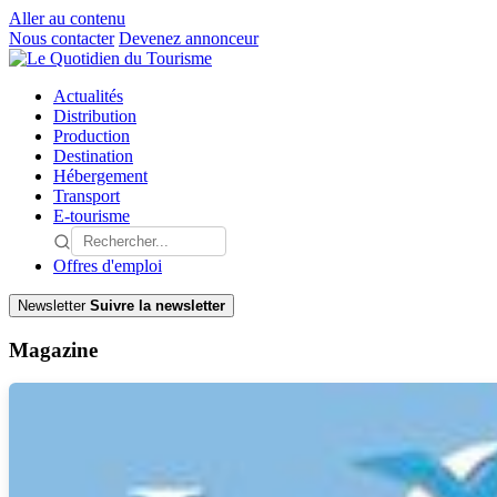
Aller au contenu
Nous contacter
Devenez annonceur
Actualités
Distribution
Production
Destination
Hébergement
Transport
E-tourisme
Offres d'emploi
Newsletter
Suivre la newsletter
Magazine