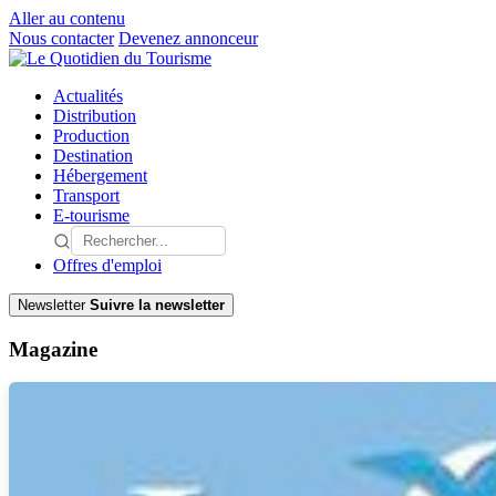
Aller au contenu
Nous contacter
Devenez annonceur
Actualités
Distribution
Production
Destination
Hébergement
Transport
E-tourisme
Offres d'emploi
Newsletter
Suivre la newsletter
Magazine