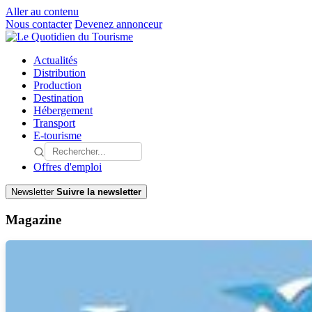
Aller au contenu
Nous contacter
Devenez annonceur
Actualités
Distribution
Production
Destination
Hébergement
Transport
E-tourisme
Offres d'emploi
Newsletter
Suivre la newsletter
Magazine