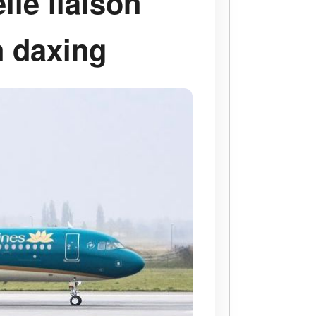
le liaison
n daxing