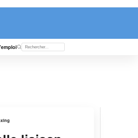
d'emploi
axing