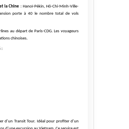
et la Chine
: Hanoï-Pékin, Hô-Chi-Minh-Ville-
ansion porte à 40 le nombre total de vols
irlines au départ de Paris-CDG. Les voyageurs
ations chinoises.
G
:
er d’un Transit Tour. Idéal pour profiter d’un
mps d’une excursion au Vietnam. Ce service est