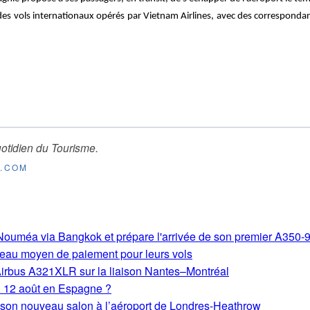
des vols internationaux opérés par Vietnam Airlines, avec des correspondan
otidien du Tourisme
.
E.COM
s-Nouméa via Bangkok et prépare l'arrivée de son premier A350-
eau moyen de paiement pour leurs vols
Airbus A321XLR sur la liaison Nantes–Montréal
du 12 août en Espagne ?
e son nouveau salon à l’aéroport de Londres-Heathrow