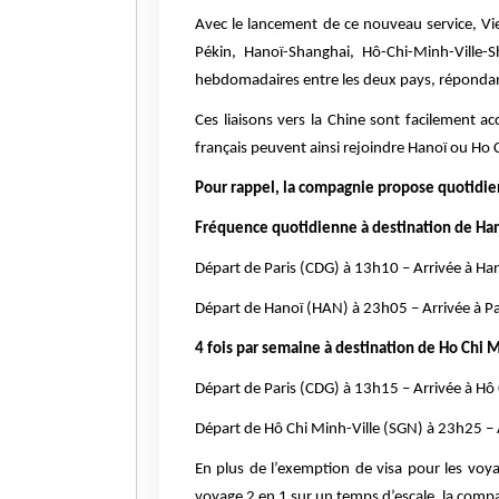
Avec le lancement de ce nouveau service, V
Pékin, Hanoï-Shanghai, Hô-Chi-Minh-Ville
hebdomadaires entre les deux pays, répondant
Ces liaisons vers la Chine sont facilement a
français peuvent ainsi rejoindre Hanoï ou Ho C
Pour rappel, la compagnie propose quotidie
Fréquence quotidienne à destination de Han
Départ de Paris (CDG) à 13h10 – Arrivée à Ha
Départ de Hanoï (HAN) à 23h05 – Arrivée à Pa
4 fois par semaine à destination de Ho Chi M
Départ de Paris (CDG) à 13h15 – Arrivée à Hô 
Départ de Hô Chi Minh-Ville (SGN) à 23h25 – A
En plus de l’exemption de visa pour les voyag
voyage 2 en 1 sur un temps d’escale, la compa