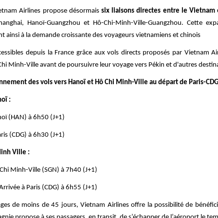
ietnam Airlines propose désormais
six liaisons directes entre le Vietnam 
-Shanghai, Hanoï-Guangzhou et Hô-Chi-Minh-Ville-Guangzhou. Cette exp
 ainsi à la demande croissante des voyageurs vietnamiens et chinois
ccessibles depuis la France grâce aux vols directs proposés par Vietnam A
hi Minh-Ville avant de poursuivre leur voyage vers Pékin et d'autres destin
nnement des vols vers Hanoï et Hô Chi Minh-Ville au départ de Paris-CD
oï :
noï (HAN) à 6h50 (J+1)
ris (CDG) à 6h30 (J+1)
inh Ville :
Chi Minh-Ville (SGN) à 7h40 (J+1)
rrivée à Paris (CDG) à 6h55 (J+1)
es de moins de 45 jours, Vietnam Airlines offre la possibilité de bénéfici
gnie propose à ses passagers, en transit, de s’échapper de l’aéroport le te