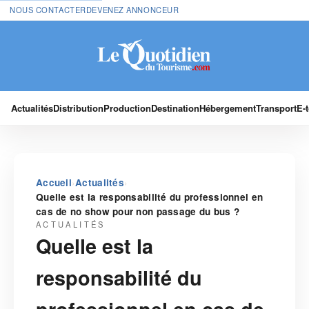
NOUS CONTACTER
DEVENEZ ANNONCEUR
Actualités
Distribution
Production
Destination
Hébergement
Transport
E-
›
›
Accueil
Actualités
Quelle est la responsabilité du professionnel en
cas de no show pour non passage du bus ?
ACTUALITÉS
Quelle est la
responsabilité du