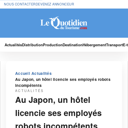
NOUS CONTACTER
DEVENEZ ANNONCEUR
Actualités
Distribution
Production
Destination
Hébergement
Transport
E-
›
›
Accueil
Actualités
Au Japon, un hôtel licencie ses employés robots
incompétents
ACTUALITÉS
Au Japon, un hôtel
licencie ses employés
robots incompétents