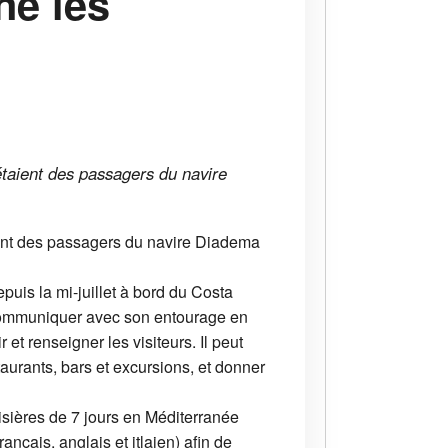
ne les
étaient des passagers du navire
aient des passagers du navire Diadema
uis la mi-juillet à bord du Costa
 communiquer avec son entourage en
et renseigner les visiteurs. Il peut
taurants, bars et excursions, et donner
oisières de 7 jours en Méditerranée
çais, anglais et itlaien) afin de