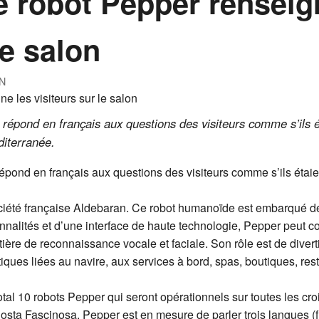
e robot Pepper renseig
le salon
N
, répond en français aux questions des visiteurs comme s’ils 
diterranée.
 répond en français aux questions des visiteurs comme s’ils ét
ciété française Aldebaran. Ce robot humanoïde est embarqué dep
nalités et d’une interface de haute technologie, Pepper peut
ère de reconnaissance vocale et faciale. Son rôle est de divertir 
atiques liées au navire, aux services à bord, spas, boutiques, res
otal 10 robots Pepper qui seront opérationnels sur toutes les cr
ta Fascinosa. Pepper est en mesure de parler trois langues (fran