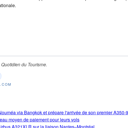
ationale.
 Quotidien du Tourisme
.
E.COM
s-Nouméa via Bangkok et prépare l'arrivée de son premier A350-
eau moyen de paiement pour leurs vols
Airbus A321XLR sur la liaison Nantes–Montréal