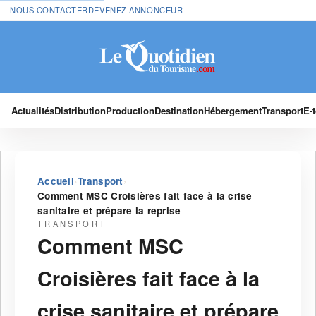
NOUS CONTACTER
DEVENEZ ANNONCEUR
Actualités
Distribution
Production
Destination
Hébergement
Transport
E-
›
›
Accueil
Transport
Comment MSC Croisières fait face à la crise
sanitaire et prépare la reprise
TRANSPORT
Comment MSC
Croisières fait face à la
crise sanitaire et prépare