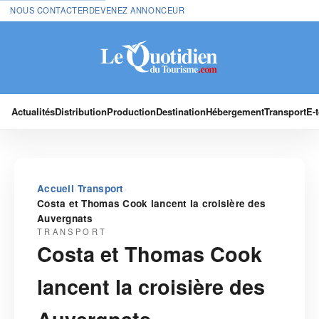
NOUS CONTACTER
DEVENEZ ANNONCEUR
Actualités
Distribution
Production
Destination
Hébergement
Transport
E-
›
›
Accueil
Transport
Costa et Thomas Cook lancent la croisière des
Auvergnats
TRANSPORT
Costa et Thomas Cook
lancent la croisière des