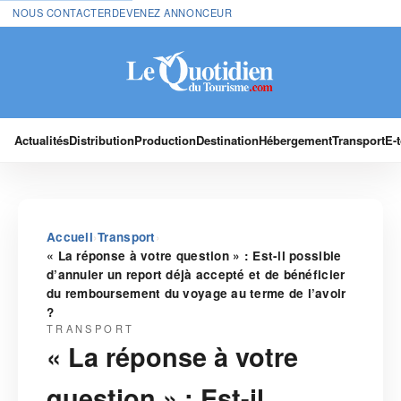
NOUS CONTACTER
DEVENEZ ANNONCEUR
Actualités
Distribution
Production
Destination
Hébergement
Transport
E-
›
›
Accueil
Transport
« La réponse à votre question » : Est-il possible
d’annuler un report déjà accepté et de bénéficier
du remboursement du voyage au terme de l’avoir
?
TRANSPORT
« La réponse à votre
question » : Est-il