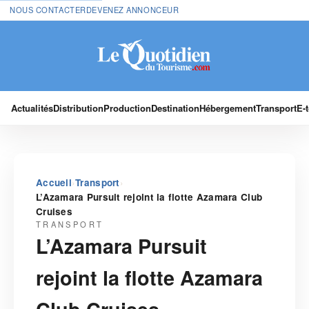
NOUS CONTACTER
DEVENEZ ANNONCEUR
Actualités
Distribution
Production
Destination
Hébergement
Transport
E-
›
›
Accueil
Transport
L’Azamara Pursuit rejoint la flotte Azamara Club
Cruises
TRANSPORT
L’Azamara Pursuit
rejoint la flotte Azamara