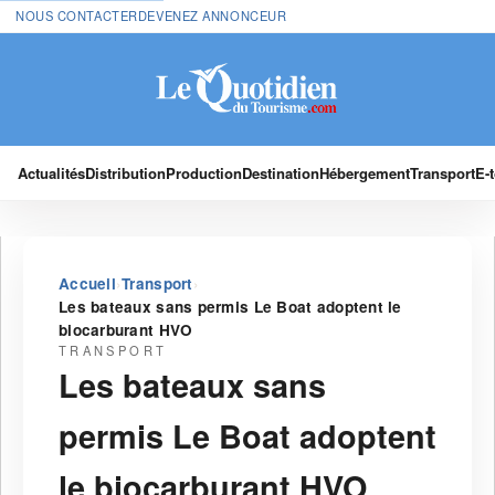
NOUS CONTACTER
DEVENEZ ANNONCEUR
Actualités
Distribution
Production
Destination
Hébergement
Transport
E-
›
›
Accueil
Transport
Les bateaux sans permis Le Boat adoptent le
biocarburant HVO
TRANSPORT
Les bateaux sans
permis Le Boat adoptent
le biocarburant HVO