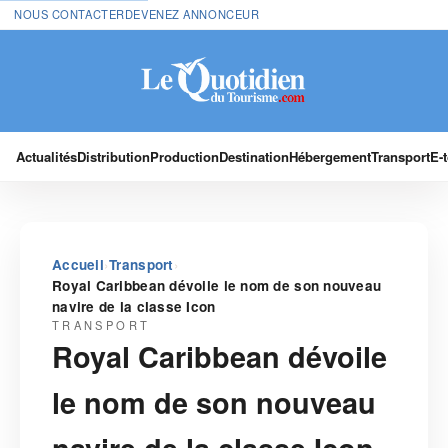
NOUS CONTACTER
DEVENEZ ANNONCEUR
Actualités
Distribution
Production
Destination
Hébergement
Transport
E-
›
›
Accueil
Transport
Royal Caribbean dévoile le nom de son nouveau
navire de la classe Icon
TRANSPORT
Royal Caribbean dévoile
le nom de son nouveau