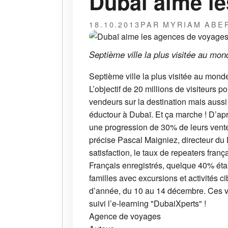
Dubaï aime le
18.10.2013
PAR MYRIAM ABE
Septième ville la plus visitée au mo
Septième ville la plus visitée au mond
L’objectif de 20 millions de visiteurs
vendeurs sur la destination mais aussi
éductour à Dubaï. Et ça marche ! D’aprè
une progression de 30% de leurs vente
précise Pascal Maigniez, directeur du
satisfaction, le taux de repeaters franç
Français enregistrés, quelque 40% étaie
familles avec excursions et activités 
d’année, du 10 au 14 décembre. Ces ven
suivi l’e-learning "DubaiXperts" !
Agence de voyages