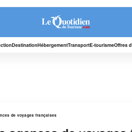
ction
Destination
Hébergement
Transport
E-tourisme
Offres 
ences de voyages françaises