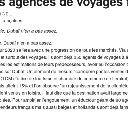
s agences de voyages 
RGEL
nde, Dubaï n’en a pas assez.
e, Dubaï n’en a pas assez.
 pour 2020 se fera avec une progression de tous les marchés. Via
 et surtout des voyages. Ils sont déjà 250 agents de voyages à ê
s les estimations de leurs prédécesseurs, avoir eu l’occasion de
s sur Dubaï. Un élément de mesure "corroboré par les ventes d’
 DTCM (l’office de tourisme et chambre de commerce de l’émirat
ais atteint 15% et l’on observe "un rajeunissement de la clientèle
nt venus en loisirs. Il faut dire que la destination avait large
ciblées. Pour amplifier l’engouement, un éductour géant de 80 ag
deurs français mais aussi belges et hollandais sont déjà familia